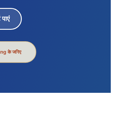
 पाएं
ng के जरिए